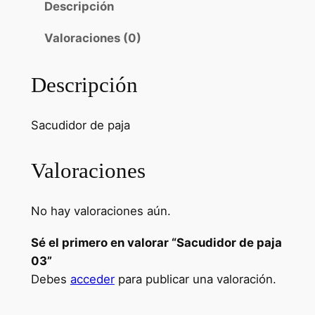
Descripción
d
i
Valoraciones (0)
d
o
Descripción
r
d
e
Sacudidor de paja
p
a
Valoraciones
j
a
No hay valoraciones aún.
0
3
Sé el primero en valorar “Sacudidor de paja
c
03”
a
Debes
acceder
para publicar una valoración.
n
t