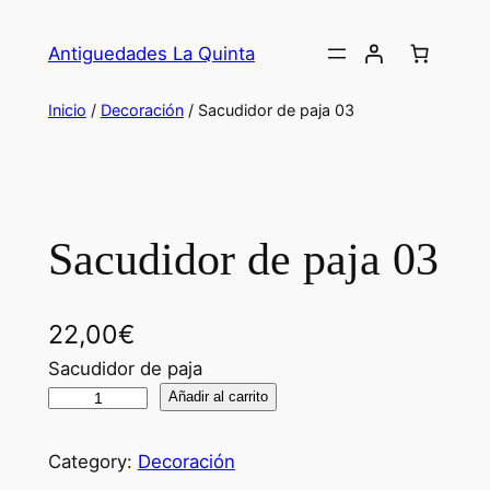
Saltar
al
Antiguedades La Quinta
contenido
Inicio
/
Decoración
/ Sacudidor de paja 03
Sacudidor de paja 03
22,00
€
Sacudidor de paja
S
Añadir al carrito
a
c
Category:
Decoración
u