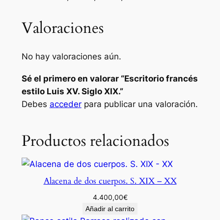
é
Valoraciones
s
e
s
No hay valoraciones aún.
t
i
Sé el primero en valorar “Escritorio francés
l
estilo Luis XV. Siglo XIX.”
o
Debes
acceder
para publicar una valoración.
L
u
Productos relacionados
i
s
X
V
Alacena de dos cuerpos. S. XIX – XX
.
4.400,00
€
S
Añadir al carrito
i