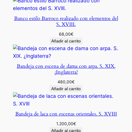
g
l
Banco estilo Barroco realizado con elementos del
o
S. XVIII.
X
68,00
€
I
Añadir al carrito
X
.
c
Bandeja con escena de dama con arpa. S. XIX.
a
¿Inglaterra?
n
t
480,00
€
Añadir al carrito
i
d
a
d
Bandeja de laca con escenas orientales. S. XVIII
1.200,00
€
Añadir al carrito