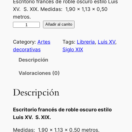
Escritorio francés de roble oscuro estilo Luis
XV. S. XIX. Medidas: 1,90 x 1,13 x 0,50
metros.
E
Añadir al carrito
s
c
Category:
Artes
Tags:
Libreria
, 
Luis XV
, 
r
decorativas
Siglo XIX
i
Descripción
t
o
Valoraciones (0)
r
i
Descripción
o
f
r
Escritorio francés de roble oscuro estilo
a
Luis XV. S. XIX.
n
Medidas: 1,90 x 1,13 x 0,50 metros.
c