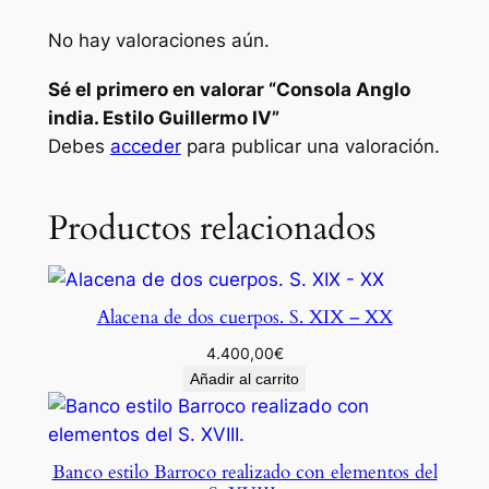
a
No hay valoraciones aún.
.
E
Sé el primero en valorar “Consola Anglo
s
india. Estilo Guillermo IV”
t
Debes
acceder
para publicar una valoración.
i
l
Productos relacionados
o
G
u
i
Alacena de dos cuerpos. S. XIX – XX
l
4.400,00
€
l
Añadir al carrito
e
r
m
Banco estilo Barroco realizado con elementos del
o