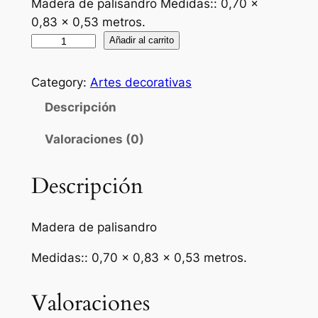
Madera de palisandro Medidas:: 0,70 x
0,83 x 0,53 metros.
C
Añadir al carrito
o
n
Category:
Artes decorativas
s
Descripción
o
l
Valoraciones (0)
a
A
Descripción
n
g
l
Madera de palisandro
o
Medidas:: 0,70 x 0,83 x 0,53 metros.
i
n
Valoraciones
d
i