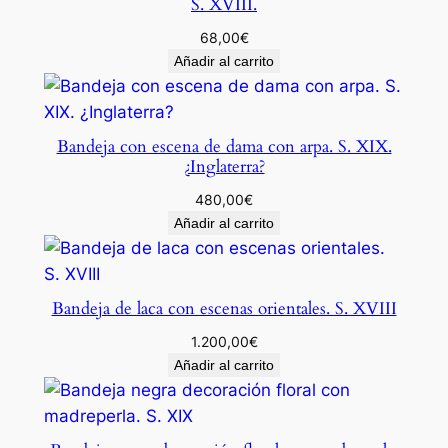
S. XVIII.
I
68,00
€
V
Añadir al carrito
c
a
n
Bandeja con escena de dama con arpa. S. XIX.
t
¿Inglaterra?
i
d
480,00
€
Añadir al carrito
a
d
Bandeja de laca con escenas orientales. S. XVIII
1.200,00
€
Añadir al carrito