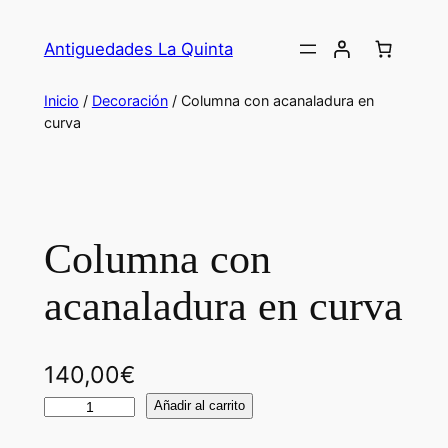
Saltar
al
Antiguedades La Quinta
contenido
Inicio
/
Decoración
/ Columna con acanaladura en
curva
Columna con
acanaladura en curva
140,00
€
C
Añadir al carrito
o