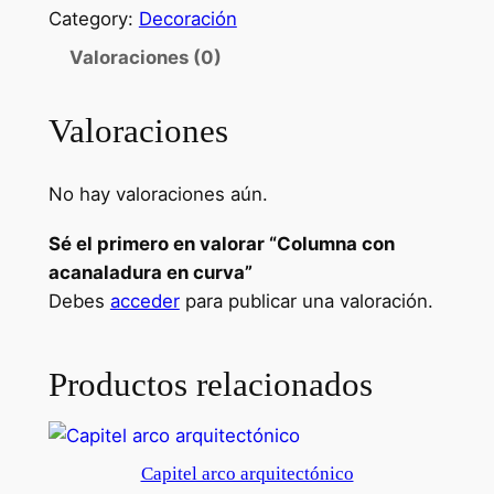
l
Category:
Decoración
u
Valoraciones (0)
m
n
Valoraciones
a
c
o
No hay valoraciones aún.
n
a
Sé el primero en valorar “Columna con
c
acanaladura en curva”
a
Debes
acceder
para publicar una valoración.
n
a
Productos relacionados
l
a
d
u
Capitel arco arquitectónico