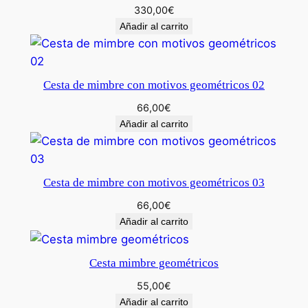
r
330,00
€
a
Añadir al carrito
e
n
c
Cesta de mimbre con motivos geométricos 02
u
66,00
€
r
Añadir al carrito
v
a
c
a
Cesta de mimbre con motivos geométricos 03
n
66,00
€
t
Añadir al carrito
i
d
Cesta mimbre geométricos
a
55,00
€
d
Añadir al carrito