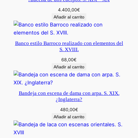
.
4.400,00
€
X
Añadir al carrito
I
X
c
Banco estilo Barroco realizado con elementos del
a
S. XVIII.
n
68,00
€
t
Añadir al carrito
i
d
a
Bandeja con escena de dama con arpa. S. XIX.
d
¿Inglaterra?
480,00
€
Añadir al carrito