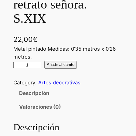
retrato señora.
S.XIX
22,00
€
Metal pintado Medidas: 0’35 metros x 0’26
metros.
B
Añadir al carrito
a
n
Category:
Artes decorativas
d
Descripción
e
j
Valoraciones (0)
a
n
Descripción
e
g