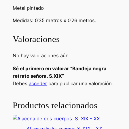
r
Metal pintado
a
Medidas: 0’35 metros x 0’26 metros.
r
e
t
Valoraciones
r
a
No hay valoraciones aún.
t
o
Sé el primero en valorar “Bandeja negra
s
retrato señora. S.XIX”
e
Debes
acceder
para publicar una valoración.
ñ
o
Productos relacionados
r
a
.
S
Alacena de dos cuerpos. S. XIX – XX