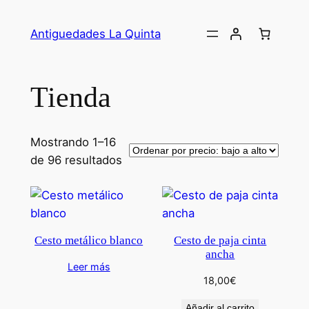
Saltar
al
Antiguedades La Quinta
contenido
Tienda
Mostrando 1–16
Ordenado
de 96 resultados
por
precio:
bajo
a
Cesto metálico blanco
Cesto de paja cinta
alto
ancha
Leer más
18,00
€
Añadir al carrito